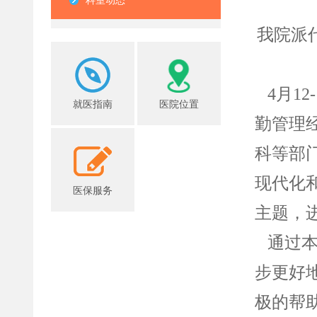
科室动态
我院派
4月12
就医指南
医院位置
勤管理
科等部
现代化
医保服务
主题，
通过本
步更好
极的帮