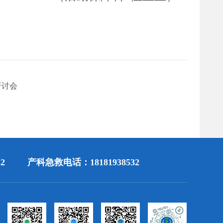
研讨会
2
产科急救电话：18181938532