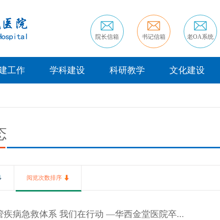
院长信箱
书记信箱
老OA系统
建工作
学科建设
科研教学
文化建设
态
阅览次数排序
疾病急救体系 我们在行动 —华西金堂医院卒...