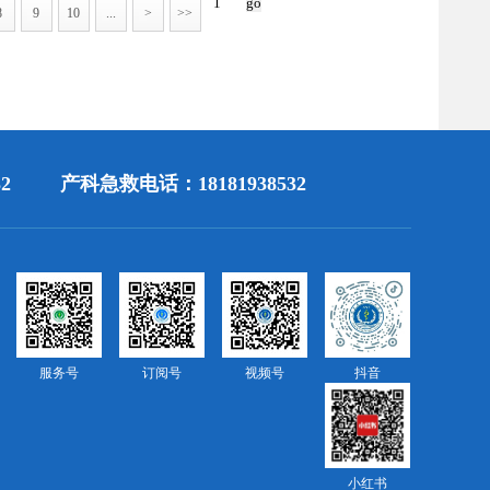
8
9
10
...
>
>>
2
产科急救电话：18181938532
服务号
订阅号
视频号
抖音
小红书