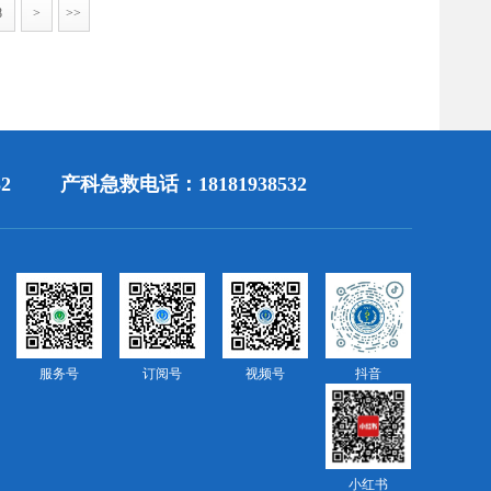
8
>
>>
2
产科急救电话：18181938532
服务号
订阅号
视频号
抖音
小红书