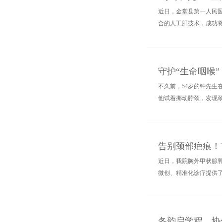
近日，金堂县第一人民医
合的人工肝技术，成功将
守护“生命咽喉”
不久前，54岁的钟先生
他试着挪动脖颈，发现颈
告别颈部疤痕！
近日，我院胸外甲状腺
微创、精准化诊疗提供
冬韵启学程，协